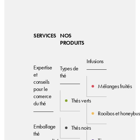
SERVICES
NOS
PRODUITS
Infusions
Expertise
Types de
et
thé
conseils
Mélanges fruités
pour le
comerce
Thés verts
du thé
Rooibos et honeybus
Emballage
Thés noirs
thé