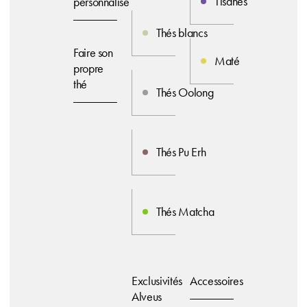
Tisanes
personnalisé
Thés blancs
Faire son
Maté
propre
thé
Thés Oolong
Thés Pu Erh
Thés Matcha
Exclusivités
Accessoires
Alveus