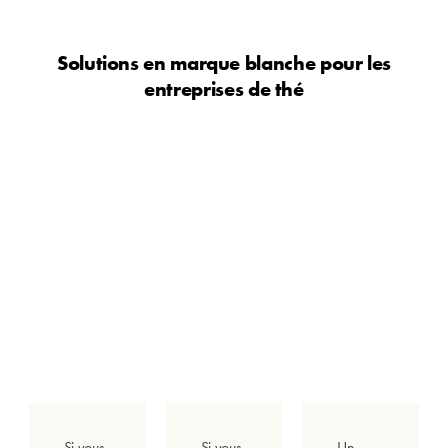
Solutions en marque blanche pour les
entreprises de thé
Boutique de thé
E-commerce
Épiceries fines
Si vous
Si vous
Un