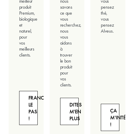
meilleur
nous
vous
produit
savons
pensez
Premium,
ce que
thé,
biologique
vous
vous
et
recherchez,
pensez
naturel,
nous
Alveus.
pour
vous
vos
aidons
meilleurs
à
clients.
trouver
le bon
produit
pour
vos
clients.
FRANCHISSEZ
LE
DITES
ÇA
PAS
M'EN
M'INTÉRES
!
PLUS
!