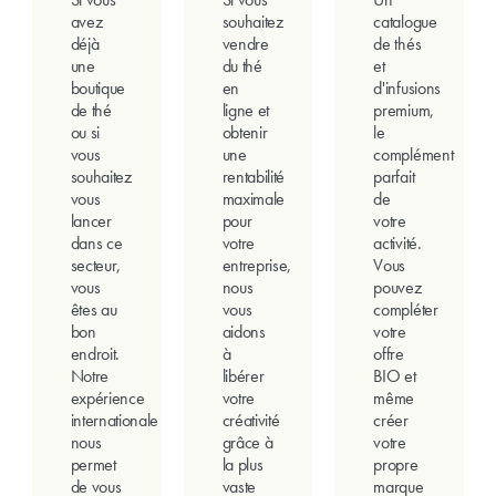
avez
souhaitez
catalogue
déjà
vendre
de thés
une
du thé
et
boutique
en
d'infusions
de thé
ligne et
premium,
ou si
obtenir
le
vous
une
complément
souhaitez
rentabilité
parfait
vous
maximale
de
lancer
pour
votre
dans ce
votre
activité.
secteur,
entreprise,
Vous
vous
nous
pouvez
êtes au
vous
compléter
bon
aidons
votre
endroit.
à
offre
Notre
libérer
BIO et
expérience
votre
même
internationale
créativité
créer
nous
grâce à
votre
permet
la plus
propre
de vous
vaste
marque