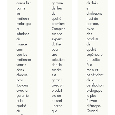
conseiller
gamme
de thés
parmi
de thés
et
les
de
d'infusions
meilleurs
qualité
haut de
mélanges
premium.
gamme,
et
Comptez
avec
infusions
sur nos
des
du
experts
produits
monde
du thé
de
ainsi
pour
qualité
que les
une
supérieure,
meilleures
sélection
emballés
ventes
dont le
à la
dans
succès
main et
chaque
est
bénéficiant
pays.
garanti,
de la
Toujours
avec un
certification
avec la
produit
biologique
garantie
bio ou
la plus
et la
naturel
élevée
qualité
: parce
d'Europe.
du
que
Quand