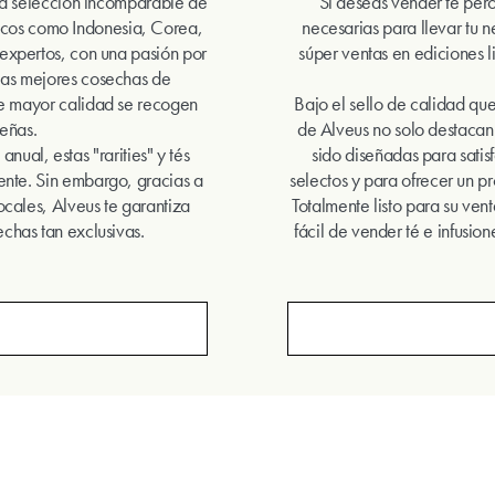
una selección incomparable de
Si deseas vender té pero 
icos como Indonesia, Corea,
necesarias para llevar tu n
expertos, con una pasión por
súper ventas en ediciones 
las mejores cosechas de
de mayor calidad se recogen
Bajo el sello de calidad qu
eñas.
de Alveus no solo destacan
nual, estas "rarities" y tés
sido diseñadas para sati
ente. Sin embargo, gracias a
selectos y para ofrecer un 
locales, Alveus te garantiza
Totalmente listo para su ven
chas tan exclusivas.
fácil de vender té e infusio