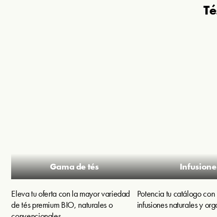
Té
Gama de tés
Infusione
Eleva tu oferta con la mayor variedad
Potencia tu catálogo con 
de tés premium BIO, naturales o
infusiones naturales y org
convencionales.