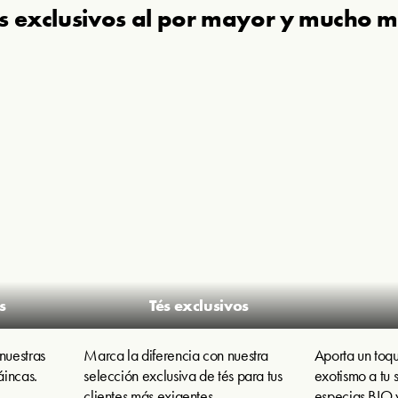
s exclusivos al por mayor y mucho 
s
Tés exclusivos
nuestras
Marca la diferencia con nuestra
Aporta un toqu
áincas.
selección exclusiva de tés para tus
exotismo a tu 
clientes más exigentes.
especias BIO y