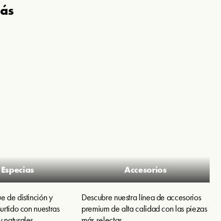
más
Especias
Accesorios
e de distinción y
Descubre nuestra línea de accesorios
surtido con nuestras
premium de alta calidad con las piezas
 naturales.
más selectas.