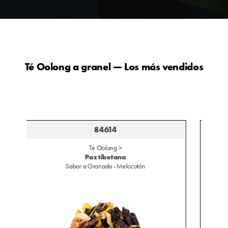
Té Oolong a granel — Los más vendidos
81810
Té Oolong >
China Oolong