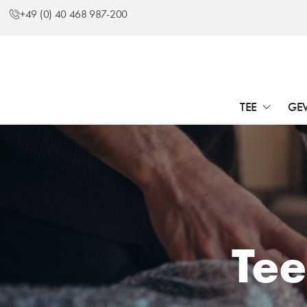
+49 (0) 40 468 987-200
TEE
GE
Tee