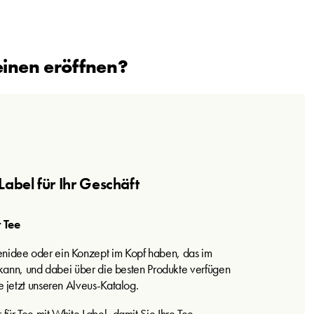
einen eröffnen?
 Label für Ihr Geschäft
r Tee
idee oder ein Konzept im Kopf haben, das im
n kann, und dabei über die besten Produkte verfügen
e jetzt unseren Alveus-Katalog.
für Tee mit White Label, damit Sie Ihre Tee-