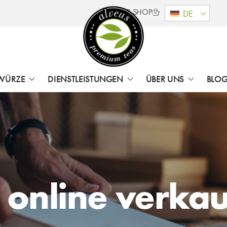
B2B SHOP
DE
WÜRZE
DIENSTLEISTUNGEN
ÜBER UNS
BLO
 online verka