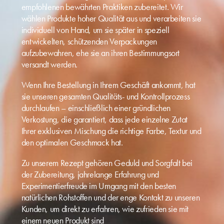
empfohlenen bewährten Praktiken zubereitet. Wir
wählen Produkte hoher Qualität aus und verarbeiten sie
individuell von Hand, um sie später in speziell
entwickelten, schützenden Verpackungen
aufzubewahren, ehe sie an ihren Bestimmungsort
versandt werden.
Wenn Ihre Bestellung in Ihrem Geschäft ankommt, hat
sie unseren gesamten Qualitäts- und Kontrollprozess
durchlaufen – einschließlich einer gründlichen
Verkostung, die garantiert, dass jede einzelne Zutat
Ihrer exklusiven Mischung die richtige Farbe, Textur und
den optimalen Geschmack hat.
Zu unserem Rezept gehören Geduld und Sorgfalt bei
der Zubereitung, jahrelange Erfahrung und
Experimentierfreude im Umgang mit den besten
natürlichen Rohstoffen und der enge Kontakt zu unseren
Kunden, um direkt zu erfahren, wie zufrieden sie mit
einem neuen Produkt sind