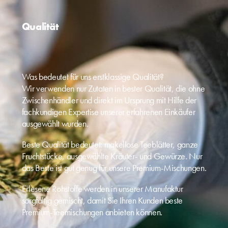
Qualität
Was bedeutet für uns erstklassige Qualität?
Wir verwenden nur Zutaten in bester Qualität, die ohne
Zwischenhändler und direkt im Ursprung mit Hilfe der
fachkundigen Expertise unserer erfahrenen Einkäufer
ausgewählt wurden.
Beste Qualität bedeutet: makellose Teeblätter, ganze
Fruchtstücke, ausgewählte Kräuter- und Gewürze. Nur
das Beste ist gut genug für unsere Premium-Mischungen.
Erlesene Rohstoffe werden in unserer Manufaktur
sorgfältig gemischt, damit Sie Ihren Kunden beste
Premium-Teemischungen anbieten können.