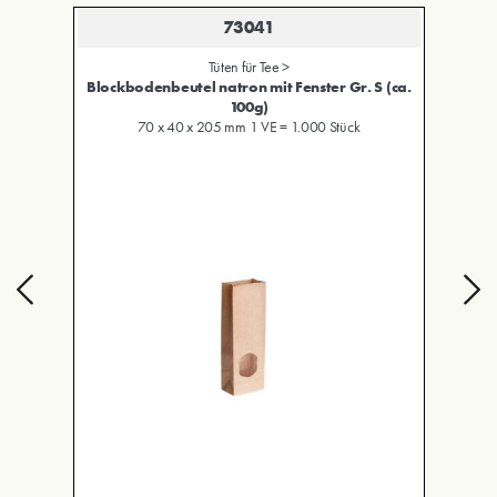
73041
Tüten für Tee >
g)
Blockbodenbeutel natron mit Fenster Gr. S (ca.
Bl
100g)
70 x 40 x 205 mm 1 VE = 1.000 Stück