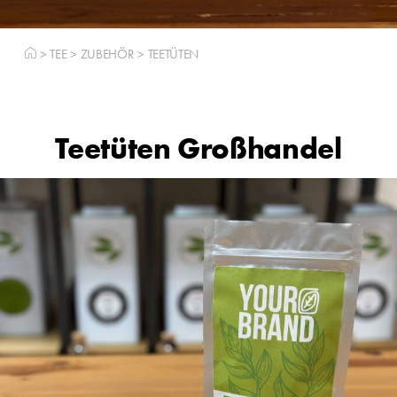
>
TEE
>
ZUBEHÖR
>
TEETÜTEN
Teetüten Großhandel