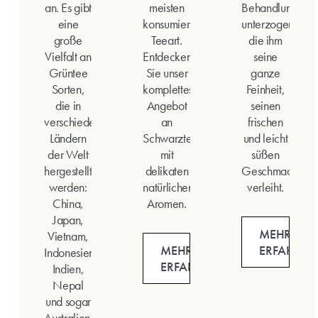
an. Es gibt
meisten
Behandlung
eine
konsumierte
unterzogen,
große
Teeart.
die ihm
Vielfalt an
Entdecken
seine
Grüntee
Sie unser
ganze
Sorten,
komplettes
Feinheit,
die in
Angebot
seinen
verschiedenen
an
frischen
Ländern
Schwarztees
und leicht
der Welt
mit
süßen
hergestellt
delikaten
Geschmack
werden:
natürlichen
verleiht.
China,
Aromen.
Japan,
MEHR
Vietnam,
MEHR
ERFAHREN
Indonesien,
ERFAHREN
Indien,
Nepal
und sogar
Australien.