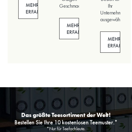
MEHR
Geschmack.
Ihr
ERFAHREN
Unternehmen
ausgewählt.
MEHR
ERFAHREN
MEHR
ERFAHREN
Das größte Teesortiment der Welt!
Bestellen Sie Ihre 10 kostenlosen Teemuster.*
*Nur für Teefachleute.