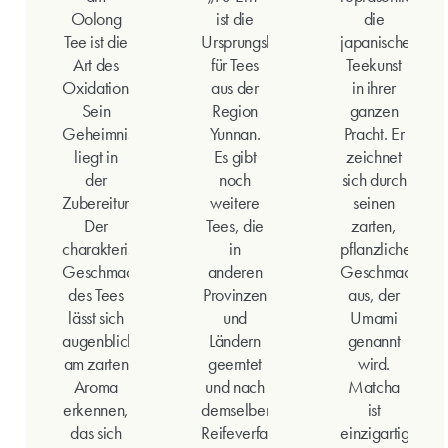
Oolong
ist die
die
Tee ist die
Ursprungsbezeichnung
japanische
Art des
für Tees
Teekunst
Oxidationsprozesses.
aus der
in ihrer
Sein
Region
ganzen
Geheimnis
Yunnan.
Pracht. Er
liegt in
Es gibt
zeichnet
der
noch
sich durch
Zubereitung.
weitere
seinen
Der
Tees, die
zarten,
charakteristische
in
pflanzlichen
Geschmack
anderen
Geschmack
des Tees
Provinzen
aus, der
lässt sich
und
Umami
augenblicklich
Ländern
genannt
am zarten
geerntet
wird.
Aroma
und nach
Matcha
erkennen,
demselben
ist
das sich
Reifeverfahren
einzigartig