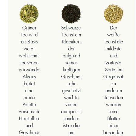
Grüner
Schwarzer
Der
Tee wird
Tee ist ein
weiße
als Basis
Klassiker,
Tee ist die
vieler
der
mildeste
wohlschmeckender
aufgrund
und
Teesorten
seines
zarteste
verwendet.
kräftigen
Sorte. Im
Alveus
Geschmacks
Gegensatz
bietet
sehr
zu
eine
geschätzt
anderen
breite
wird. In
Teesorten
Palette
vielen
werden
verschiedener
europäischen
seine
Herstellungsarten
Ländern
Blätter
und
ist er die
einer
Geschmacksrichtungen
am
besonderen