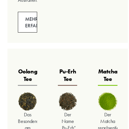
MEHR
ERFAHREN
Oolong
Pu-Erh
Matcha
Tee
Tee
Tee
Das
Der
Der
Besondere
Name
Matcha
am
„Pu-Erh“
repräsentiert