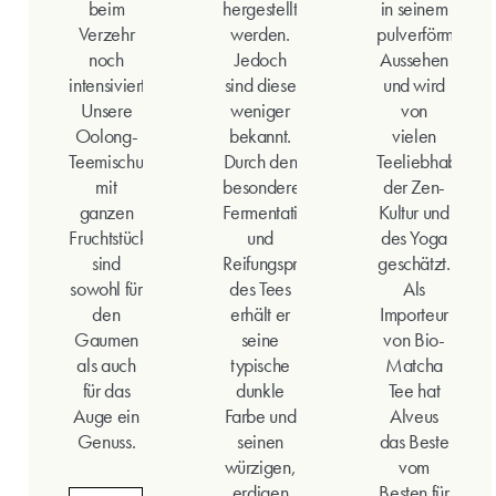
beim
hergestellt
in seinem
Verzehr
werden.
pulverförmigen
noch
Jedoch
Aussehen
intensiviert.
sind diese
und wird
Unsere
weniger
von
Oolong-
bekannt.
vielen
Teemischungen
Durch den
Teeliebhaber*i
mit
besonderen
der Zen-
ganzen
Fermentations-
Kultur und
Fruchtstücken
und
des Yoga
sind
Reifungsprozess
geschätzt.
sowohl für
des Tees
Als
den
erhält er
Importeur
Gaumen
seine
von Bio-
als auch
typische
Matcha
für das
dunkle
Tee hat
Auge ein
Farbe und
Alveus
Genuss.
seinen
das Beste
würzigen,
vom
erdigen
Besten für