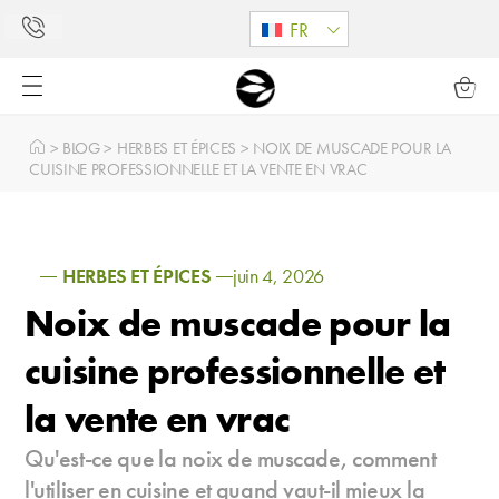
FR
>
BLOG
>
HERBES ET ÉPICES
>
NOIX DE MUSCADE POUR LA
CUISINE PROFESSIONNELLE ET LA VENTE EN VRAC
HERBES ET ÉPICES
juin 4, 2026
Noix de muscade pour la
cuisine professionnelle et
la vente en vrac
Qu'est-ce que la noix de muscade, comment
l'utiliser en cuisine et quand vaut-il mieux la