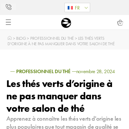
FR
>
BLOG
>
PROFESSIONNEL DU THÉ
>
LES THÉS VERTS
D’ORIGINE À NE PAS MANQUER DANS VOTRE SALON DE THÉ
PROFESSIONNEL DU THÉ
novembre 28, 2024
Les thés verts d’origine à
ne pas manquer dans
votre salon de thé
Apprenez à connaître les thés verts d'origine les
plus populaires que tout magasin de qualité se