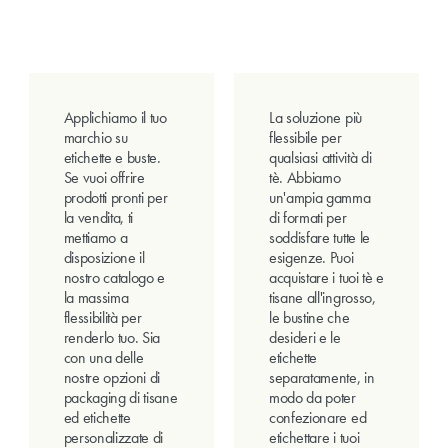
Applichiamo il tuo
La soluzione più
marchio su
flessibile per
etichette e buste.
qualsiasi attività di
Se vuoi offrire
tè. Abbiamo
prodotti pronti per
un'ampia gamma
la vendita, ti
di formati per
mettiamo a
soddisfare tutte le
disposizione il
esigenze. Puoi
nostro catalogo e
acquistare i tuoi tè e
la massima
tisane all'ingrosso,
flessibilità per
le bustine che
renderlo tuo. Sia
desideri e le
con una delle
etichette
nostre opzioni di
separatamente, in
packaging di tisane
modo da poter
ed etichette
confezionare ed
personalizzate di
etichettare i tuoi