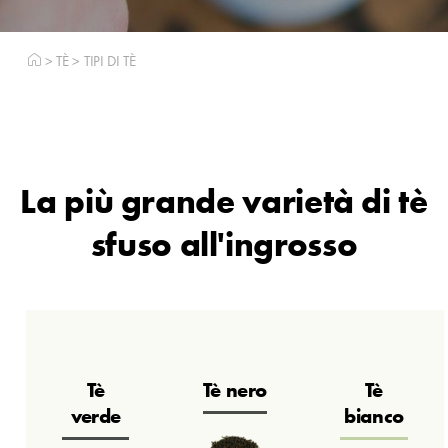
>
TÈ
>
TIPI DI TÈ
La più grande varietà di tè
sfuso all'ingrosso
Tè
Tè nero
Tè
verde
bianco