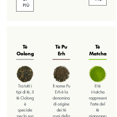
PIÙ
Tè
Tè Pu
Tè
Oolong
Erh
Matcha
Tra tutti i
Il nome Pu
Il tè
tipi di tè, il
Erh è la
Matcha
tè Oolong
denominazione
rappresenta
è
di origine
l'arte del
speciale
dei tè
tè
per la sua
rossi della
giapponese