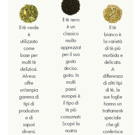
Il tè nero
è un
Il tè verde
Il tè
classico
è
bianco è
molto
utilizzato
la varietà
apprezzato
come
di tè più
per il suo
base per
morbida e
gusto
molti tè
delicata.
deciso.
deliziosi.
A
gusto. In
Alveus
differenza
molti
offre
di altri tipi
paesi
un'ampia
di tè, le
europei è
gamma di
sue foglie
il tipo di
tipi di
hanno un
tè più
produzione
trattamento
consumato
e di
speciale
Scopri la
sapori
che gli
nostra
diversi.
conferisce