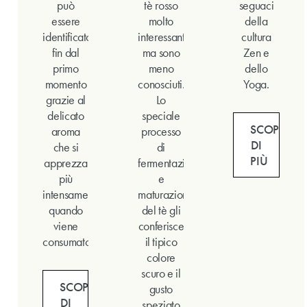
può
tè rosso
seguaci
essere
molto
della
identificato
interessanti,
cultura
fin dal
ma sono
Zen e
primo
meno
dello
momento
conosciuti.
Yoga.
grazie al
Lo
delicato
speciale
SCOPRI
aroma
processo
DI
che si
di
PIÙ
apprezza
fermentazione
più
e
intensamente
maturazione
quando
del tè gli
viene
conferisce
consumato.
il tipico
colore
scuro e il
SCOPRI
gusto
DI
speziato