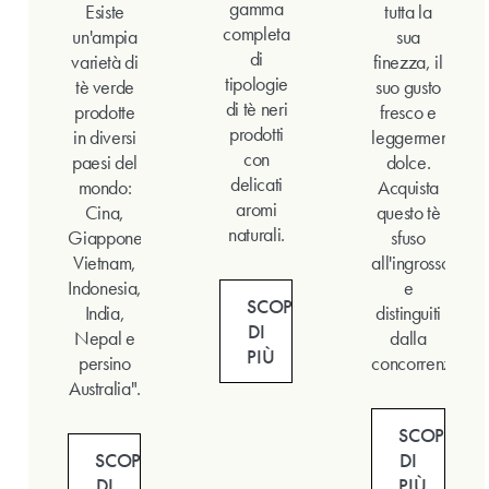
gamma
Esiste
tutta la
completa
un'ampia
sua
di
varietà di
finezza, il
tipologie
tè verde
suo gusto
di tè neri
prodotte
fresco e
prodotti
in diversi
leggermente
con
paesi del
dolce.
delicati
mondo:
Acquista
aromi
Cina,
questo tè
naturali.
Giappone,
sfuso
Vietnam,
all'ingrosso
Indonesia,
e
SCOPRI
India,
distinguiti
DI
Nepal e
dalla
PIÙ
persino
concorrenza.
Australia".
SCOPRI
SCOPRI
DI
DI
PIÙ