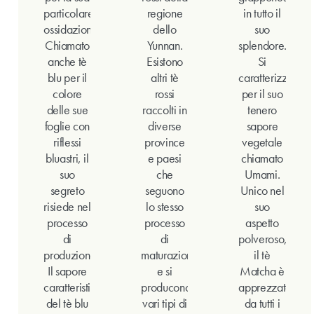
particolare
regione
in tutto il
ossidazione.
dello
suo
Chiamato
Yunnan.
splendore.
anche tè
Esistono
Si
blu per il
altri tè
caratterizza
colore
rossi
per il suo
delle sue
raccolti in
tenero
foglie con
diverse
sapore
riflessi
province
vegetale
bluastri, il
e paesi
chiamato
suo
che
Umami.
segreto
seguono
Unico nel
risiede nel
lo stesso
suo
processo
processo
aspetto
di
di
polveroso,
produzione.
maturazione
il tè
Il sapore
e si
Matcha è
caratteristico
producono
apprezzato
del tè blu
vari tipi di
da tutti i