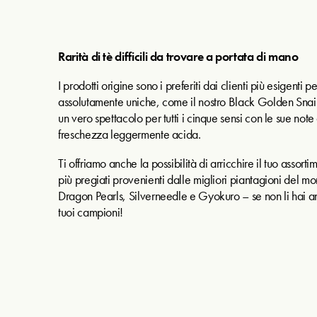
Rarità di tè difficili da trovare a portata di mano
I prodotti origine sono i preferiti dai clienti più esigenti pe
assolutamente uniche, come il nostro Black Golden Snail
un vero spettacolo per tutti i cinque sensi con le sue note
freschezza leggermente acida.
Ti offriamo anche la possibilità di arricchire il tuo assorti
più pregiati provenienti dalle migliori piantagioni del 
Dragon Pearls, Silverneedle e Gyokuro – se non li hai an
tuoi campioni!