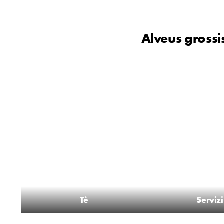
Alveus grossis
Tè
Servizi