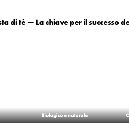
ta di tè
— La chiave per il successo de
Biologico e naturale
C