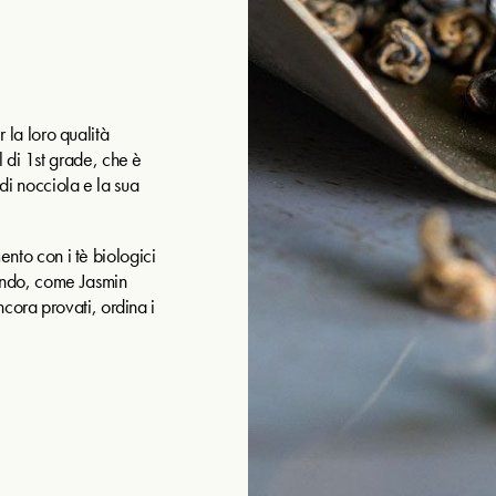
r la loro qualità
 di 1st grade, che è
 di nocciola e la sua
mento con i tè biologici
mondo, come Jasmin
cora provati, ordina i