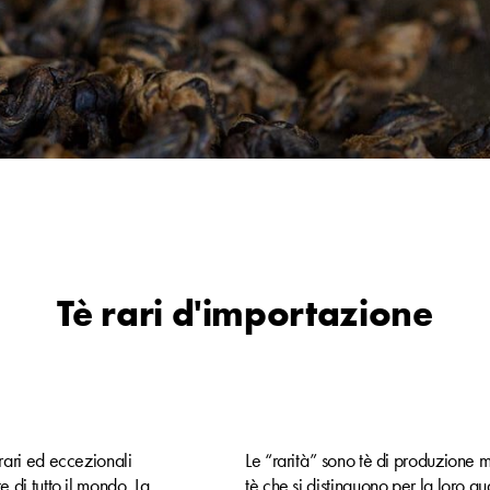
Tè rari d'importazione
 rari ed eccezionali
Le “rarità” sono tè di produzione mo
e di tutto il mondo. La
tè che si distinguono per la loro qu