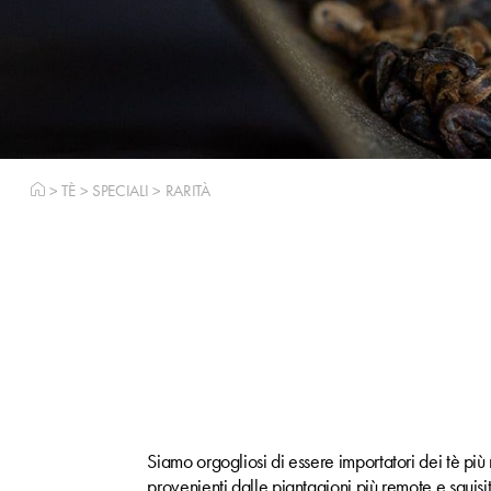
>
TÈ
>
SPECIALI
>
RARITÀ
Siamo orgogliosi di essere importatori dei tè più
provenienti dalle piantagioni più remote e squisit