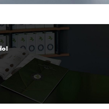
do!
*