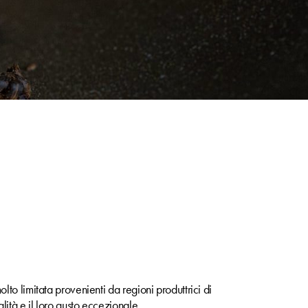
lto limitata provenienti da regioni produttrici di
alità e il loro gusto eccezionale.