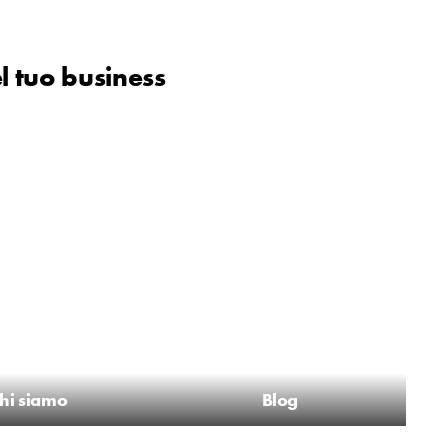
l tuo business
hi siamo
Blog