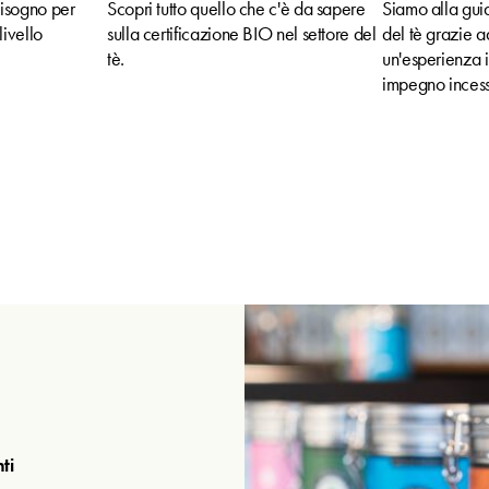
bisogno per
Scopri tutto quello che c'è da sapere
Siamo alla guid
livello
sulla certificazione BIO nel settore del
del tè grazie a
tè.
un'esperienza 
impegno incessa
ti