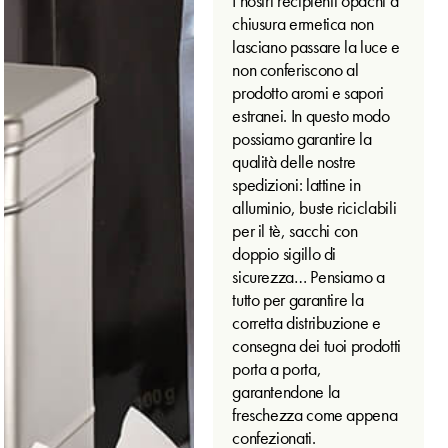
I nostri recipienti opachi a
chiusura ermetica non
lasciano passare la luce e
non conferiscono al
prodotto aromi e sapori
estranei. In questo modo
possiamo garantire la
qualità delle nostre
spedizioni: lattine in
alluminio, buste riciclabili
per il tè, sacchi con
doppio sigillo di
sicurezza… Pensiamo a
tutto per garantire la
corretta distribuzione e
consegna dei tuoi prodotti
porta a porta,
garantendone la
freschezza come appena
confezionati.