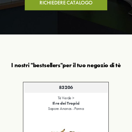
RICHIEDERE CATALOGO
I nostri "bestsellers"per il tuo negozio di tè
83206
Tè Verde >
Il re dei Tropici
Sapore Ananas - Panna