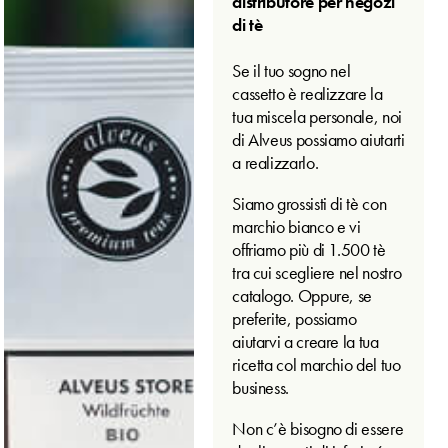
distributore per negozi
di tè
Se il tuo sogno nel
cassetto è realizzare la
tua miscela personale, noi
di Alveus possiamo aiutarti
a realizzarlo.
Siamo grossisti di tè con
marchio bianco e vi
offriamo più di 1.500 tè
tra cui scegliere nel nostro
catalogo. Oppure, se
preferite, possiamo
aiutarvi a creare la tua
ricetta col marchio del tuo
business.
Non c’è bisogno di essere