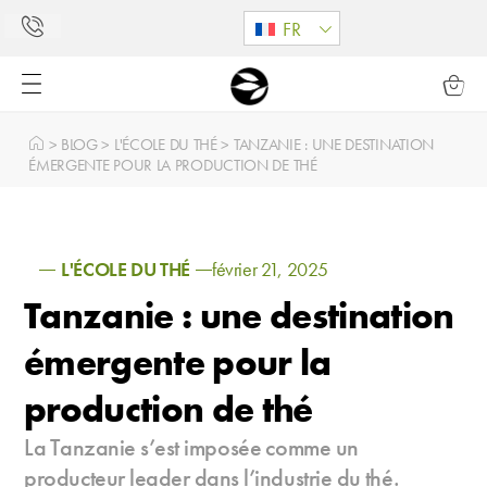
FR
>
BLOG
>
L'ÉCOLE DU THÉ
>
TANZANIE : UNE DESTINATION
ÉMERGENTE POUR LA PRODUCTION DE THÉ
L'ÉCOLE DU THÉ
février 21, 2025
Tanzanie : une destination
émergente pour la
production de thé
La Tanzanie s’est imposée comme un
producteur leader dans l’industrie du thé.