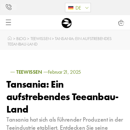
DE
>
BLOG
>
TEEWISSEN
>
TANSANIA: EIN AUFSTREBENDES
TEEANBAU-LAND
TEEWISSEN
Februar 21, 2025
Tansania: Ein
aufstrebendes Teeanbau-
Land
Tansania hat sich als führender Produzent in der
Teeindustrie etabliert. Entdecken Sie seine