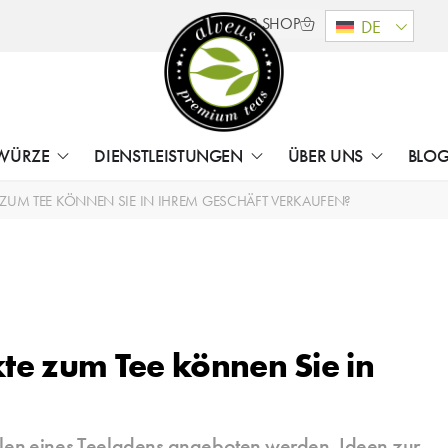
B2B SHOP
DE
WÜRZE
DIENSTLEISTUNGEN
ÜBER UNS
BLO
UM TEE KÖNNEN SIE IN IHREM GESCHÄFT VERKAUFEN?
e zum Tee können Sie in
alen eines Teeladens angeboten werden. Ideen zur