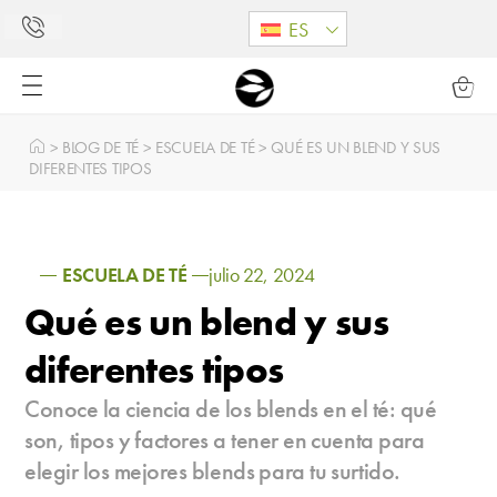
ES
>
BLOG DE TÉ
>
ESCUELA DE TÉ
>
QUÉ ES UN BLEND Y SUS
DIFERENTES TIPOS
ESCUELA DE TÉ
julio 22, 2024
Qué es un blend y sus
diferentes tipos
Conoce la ciencia de los blends en el té: qué
son, tipos y factores a tener en cuenta para
elegir los mejores blends para tu surtido.