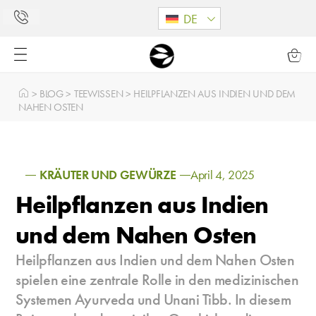
DE
>
BLOG
>
TEEWISSEN
>
HEILPFLANZEN AUS INDIEN UND DEM
NAHEN OSTEN
KRÄUTER UND GEWÜRZE
April 4, 2025
Heilpflanzen aus Indien
und dem Nahen Osten
Heilpflanzen aus Indien und dem Nahen Osten
spielen eine zentrale Rolle in den medizinischen
Systemen Ayurveda und Unani Tibb. In diesem