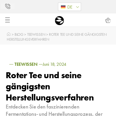
DE
>
BLOG
>
TEEWISSEN
>
ROTER TEE UND SEINE GÄNGIGSTEN
HERSTELLUNGSVERFAHREN
TEEWISSEN
Juni 18, 2024
Roter Tee und seine
gängigsten
Herstellungsverfahren
Entdecken Sie den faszinierenden
Fermentations- und Herstellungsprozess, der