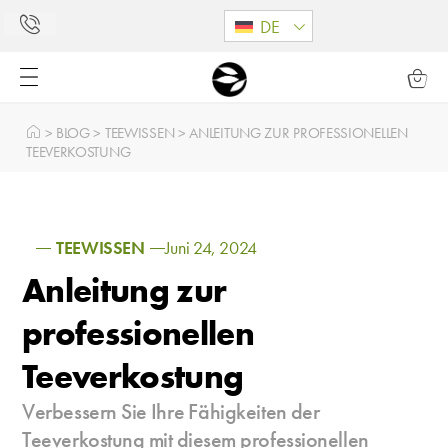
DE
>
BLOG
>
TEEWISSEN
>
ANLEITUNG ZUR PROFESSIONELLEN
TEEVERKOSTUNG
TEEWISSEN
Juni 24, 2024
Anleitung zur
professionellen
Teeverkostung
Verbessern Sie Ihre Fähigkeiten der
Teeverkostung mit diesem professionellen