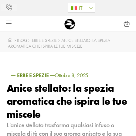
IT
>
BLOG
>
ERBE E SPEZIE
>
ANICE STELLATO: LA SPEZIA
AROMATICA CHE ISPIRA LE TUE MISCELE
ERBE E SPEZIE
Ottobre 8, 2025
Anice stellato: la spezia
aromatica che ispira le tue
miscele
L'anice stellato trasforma qualsiasi infuso o
miscela di tè con il suo aroma anisato e la sua