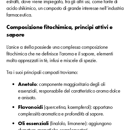
estratti, dove viene impiegato, tra gli altri usi, come fonte di
acido shikimico, un composto di grande interesse nell’industria
farmaceutica.
Composizione fitochimica, principi attivi e
sapore
L’anice a stella possiede una complessa composizione
fitochimica che ne definisce l’aroma e il sapore, elementi
molto apprezzati in tè, infusi e miscele di spezie.
Tra i suoi principali composti troviamo:
Anetolo
: componente maggioritario degli oli
essenziali, responsabile del caratteristico aroma dolce
e anisato.
Flavonoidi
(quercetina, kaempferol): apportano
complessità aromatica e profondità al sapore.
Oli essenziali
(linalolo, limonene): aggiungono
sfumature aromatiche complementari.