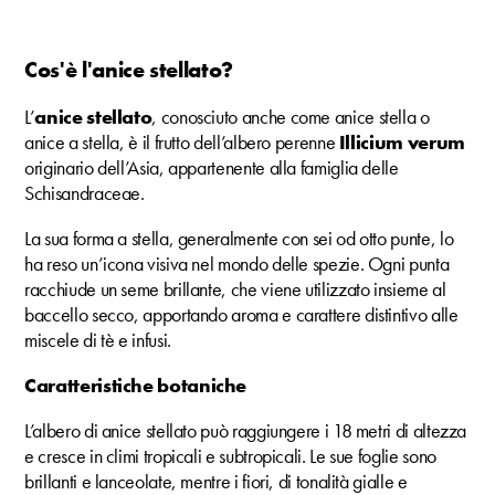
Cos'è l'anice stellato?
L’
anice stellato
, conosciuto anche come anice stella o
anice a stella, è il frutto dell’albero perenne
Illicium verum
originario dell’Asia, appartenente alla famiglia delle
Schisandraceae.
La sua forma a stella, generalmente con sei od otto punte, lo
ha reso un’icona visiva nel mondo delle spezie. Ogni punta
racchiude un seme brillante, che viene utilizzato insieme al
baccello secco, apportando aroma e carattere distintivo alle
miscele di tè e infusi.
Caratteristiche botaniche
L’albero di anice stellato può raggiungere i 18 metri di altezza
e cresce in climi tropicali e subtropicali. Le sue foglie sono
brillanti e lanceolate, mentre i fiori, di tonalità gialle e