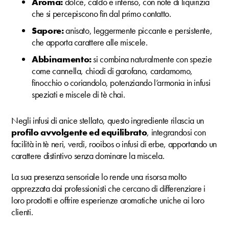
Aroma:
dolce, caldo e intenso, con note di liquirizia
che si percepiscono fin dal primo contatto.
Sapore:
anisato, leggermente piccante e persistente,
che apporta carattere alle miscele.
Abbinamento:
si combina naturalmente con spezie
come cannella, chiodi di garofano, cardamomo,
finocchio o coriandolo, potenziando l’armonia in infusi
speziati e miscele di tè chai.
Negli infusi di anice stellato, questo ingrediente rilascia un
profilo avvolgente ed equilibrato
, integrandosi con
facilità in tè neri, verdi, rooibos o infusi di erbe, apportando un
carattere distintivo senza dominare la miscela.
La sua presenza sensoriale lo rende una risorsa molto
apprezzata dai professionisti che cercano di differenziare i
loro prodotti e offrire esperienze aromatiche uniche ai loro
clienti.