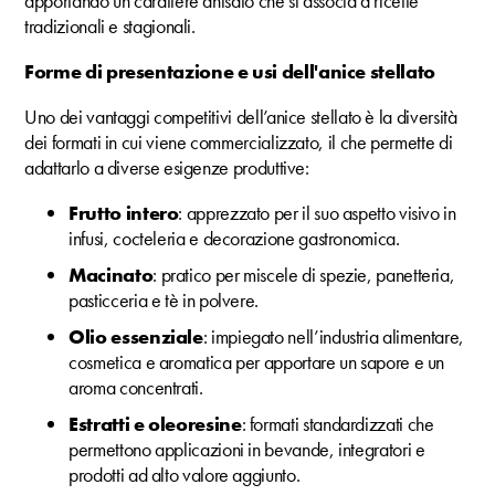
apportando un carattere anisato che si associa a ricette
tradizionali e stagionali.
Forme di presentazione e usi dell'anice stellato
Uno dei vantaggi competitivi dell’anice stellato è la diversità
dei formati in cui viene commercializzato, il che permette di
adattarlo a diverse esigenze produttive:
Frutto intero
: apprezzato per il suo aspetto visivo in
infusi, cocteleria e decorazione gastronomica.
Macinato
: pratico per miscele di spezie, panetteria,
pasticceria e tè in polvere.
Olio essenziale
: impiegato nell’industria alimentare,
cosmetica e aromatica per apportare un sapore e un
aroma concentrati.
Estratti e oleoresine
: formati standardizzati che
permettono applicazioni in bevande, integratori e
prodotti ad alto valore aggiunto.