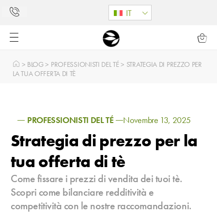
IT
>
BLOG
>
PROFESSIONISTI DEL TÉ
>
STRATEGIA DI PREZZO PER
LA TUA OFFERTA DI TÈ
PROFESSIONISTI DEL TÉ
Novembre 13, 2025
Strategia di prezzo per la
tua offerta di tè
Come fissare i prezzi di vendita dei tuoi tè.
Scopri come bilanciare redditività e
competitività con le nostre raccomandazioni.