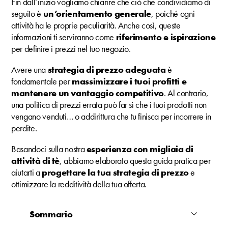
Fin dall’inizio vogliamo chiarire che ciò che condividiamo di
seguito è
un’orientamento generale
, poiché ogni
attività ha le proprie peculiarità. Anche così, queste
informazioni ti serviranno come
riferimento e ispirazione
per definire i prezzi nel tuo negozio.
Avere una
strategia di prezzo adeguata
è
fondamentale per
massimizzare i tuoi profitti e
mantenere un vantaggio competitivo
. Al contrario,
una politica di prezzi errata può far sì che i tuoi prodotti non
vengano venduti… o addirittura che tu finisca per incorrere in
perdite.
Basandoci sulla nostra
esperienza con migliaia di
attività di tè
, abbiamo elaborato questa guida pratica per
aiutarti a
progettare la tua strategia di prezzo
e
ottimizzare la redditività della tua offerta.
Sommario