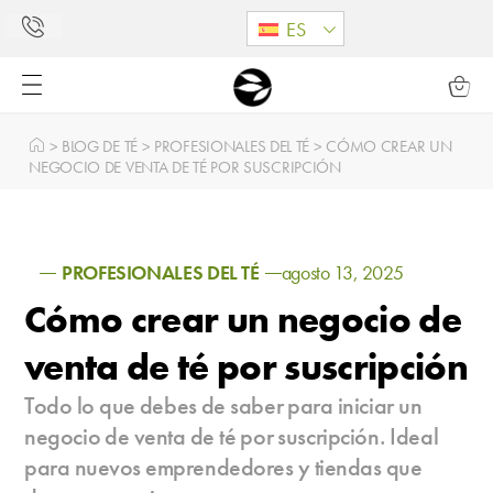
ES
>
BLOG DE TÉ
>
PROFESIONALES DEL TÉ
>
CÓMO CREAR UN
NEGOCIO DE VENTA DE TÉ POR SUSCRIPCIÓN
PROFESIONALES DEL TÉ
agosto 13, 2025
Cómo crear un negocio de
venta de té por suscripción
Todo lo que debes de saber para iniciar un
negocio de venta de té por suscripción. Ideal
para nuevos emprendedores y tiendas que