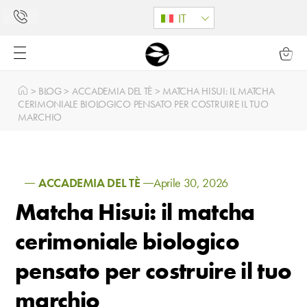
IT
>
BLOG
>
ACCADEMIA DEL TÈ
>
MATCHA HISUI: IL MATCHA
CERIMONIALE BIOLOGICO PENSATO PER COSTRUIRE IL TUO
MARCHIO
ACCADEMIA DEL TÈ
Aprile 30, 2026
Matcha Hisui: il matcha
cerimoniale biologico
pensato per costruire il tuo
marchio