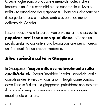
Queste foglie sono più robuste e meno delicate, il che si
traduce in un tè più accessibile e comunemente utilizzato
nella vita quotidiana dei giapponesi. Il bancha si distingue per
il suo gusto terroso e il colore ambrato, essendo meno
delicato del Sencha.
La sua robustezza e la sua convenienza ne fanno una
scelta
popolare per il consumo quotidiano
, offrendo un
profilo gustativo costante e una buona opzione per chi cerca
un tè di qualità a un prezzo moderato.
Altre curiosità sul tè in Giappone
In Giappone,
l’acqua influisce notevolmente sulla
qualità del tè
. L’acqua “morbida” esalta i sapori delicati e
complessi dei tè verdi. Al contrario, in luoghi come Londra,
dove l’acqua è dura, i tè giapponesi potrebbero non mostrare
il loro profilo migliore a meno che non si utilizzi acqua
imbottigliata o trattata.
Inoltre, i tè giapponesi non vengono consumati solo come