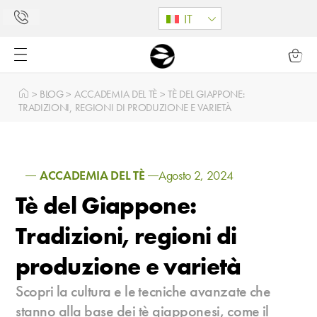
IT
>
BLOG
>
ACCADEMIA DEL TÈ
>
TÈ DEL GIAPPONE:
TRADIZIONI, REGIONI DI PRODUZIONE E VARIETÀ
ACCADEMIA DEL TÈ
Agosto 2, 2024
Tè del Giappone:
Tradizioni, regioni di
produzione e varietà
Scopri la cultura e le tecniche avanzate che
stanno alla base dei tè giapponesi, come il