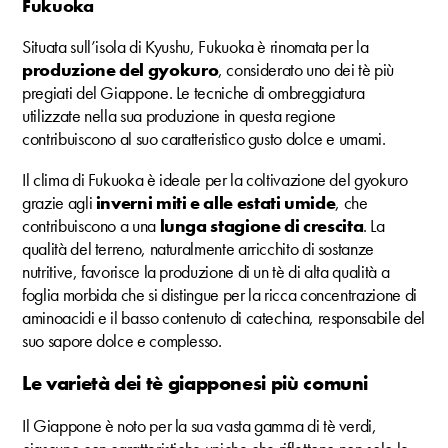
Fukuoka
Situata sull’isola di Kyushu, Fukuoka è rinomata per la
produzione del gyokuro
, considerato uno dei tè più
pregiati del Giappone. Le tecniche di ombreggiatura
utilizzate nella sua produzione in questa regione
contribuiscono al suo caratteristico gusto dolce e umami.
Il clima di Fukuoka è ideale per la coltivazione del gyokuro
grazie agli
inverni miti e alle estati umide
, che
contribuiscono a una
lunga stagione di crescita
. La
qualità del terreno, naturalmente arricchito di sostanze
nutritive, favorisce la produzione di un tè di alta qualità a
foglia morbida che si distingue per la ricca concentrazione di
aminoacidi e il basso contenuto di catechina, responsabile del
suo sapore dolce e complesso.
Le varietà dei tè giapponesi più comuni
Il Giappone è noto per la sua vasta gamma di tè verdi,