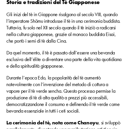
Storia e tradizioni del Tè Giapponese
Gli inizi del tè in Giappone risalgono al secolo VIII, quando
l’imperatore Shömu introdusse il tè in una cerimonia buddista.
Tuttavia, fu solo nel XII secolo quando il tè iniziò a radicarsi
nella cultura giapponese, grazie al monaco buddista Eisai,
che portò i semi di tè dalla Cina.
Da quel momento, il tè è passato dall’essere una bevanda
esclusiva dell’élite a diventare una parte della vita quotidiana
e della spiritualità giapponese.
Durante l’epoca Edo, la popolarità del tè aumentò
notevolmente con l’invenzione del metodo di cottura a
vapore per il tè verde sencha. Questo processo permise la
produzione di tè di alta qualità a prezzi più accessibili,
democratizzandone il consumo e definendo il tè verde come
bevanda essenziale in tutti i ceti sociali.
La cerimonia del tè, nota come Chanoyu
, si sviluppò