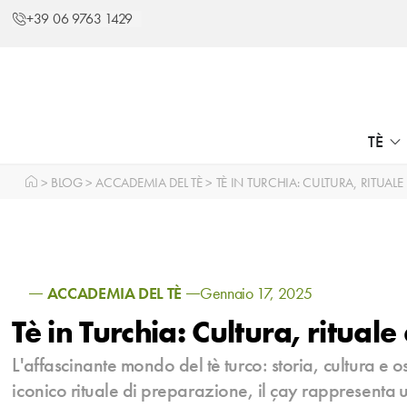
+39 06 9763 1429
TÈ
>
BLOG
>
ACCADEMIA DEL TÈ
>
TÈ IN TURCHIA: CULTURA, RITUALE
ACCADEMIA DEL TÈ
Gennaio 17, 2025
Tè in Turchia: Cultura, rituale
L'affascinante mondo del tè turco: storia, cultura e os
iconico rituale di preparazione, il çay rappresenta 