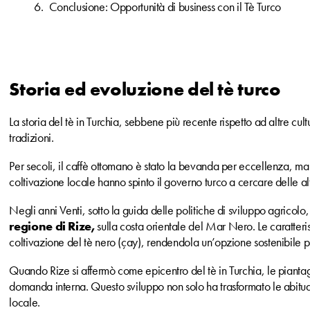
Conclusione: Opportunità di business con il Tè Turco
Storia ed evoluzione del tè turco
La storia del tè in Turchia, sebbene più recente rispetto ad altre 
tradizioni.
Per secoli, il caffè ottomano è stato la bevanda per eccellenza, ma 
coltivazione locale hanno spinto il governo turco a cercare delle al
Negli anni Venti, sotto la guida delle politiche di sviluppo agricolo
regione di Rize,
sulla costa orientale del Mar Nero. Le caratterist
coltivazione del tè nero (çay), rendendola un’opzione sostenibile pe
Quando Rize si affermò come epicentro del tè in Turchia, le piantag
domanda interna. Questo sviluppo non solo ha trasformato le abitu
locale.