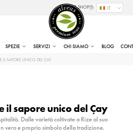
B2B SHOP
IT
SPEZIE
SERVIZI
CHI SIAMO
BLOG
CON
 E IL SAPORE UNICO DEL ÇAY
 e il sapore unico del Çay
pitalità. Dalle varietà coltivate a Rize al suo
un vero e proprio simbolo della tradizione.