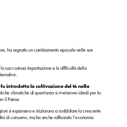
culture, ha segnato un cambiamento epocale nelle sue
la sua costosa importazione e le difficoltà della
ternative.
,
fu introdotta la coltivazione del tè nella
iche climatiche di quest’area si rivelarono ideali per la
r il Paese.
ioni si espansero e iniziarono a soddisfare la crescente
dini di consumo, ma ha anche rafforzato l’economia