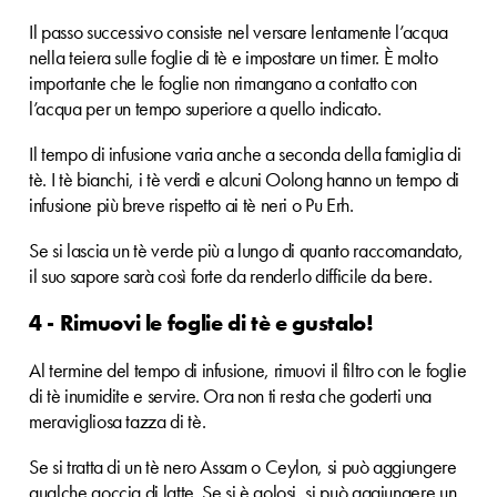
Il passo successivo consiste nel versare lentamente l’acqua
nella teiera sulle foglie di tè e impostare un timer. È molto
importante che le foglie non rimangano a contatto con
l’acqua per un tempo superiore a quello indicato.
Il tempo di infusione varia anche a seconda della famiglia di
tè. I tè bianchi, i tè verdi e alcuni Oolong hanno un tempo di
infusione più breve rispetto ai tè neri o Pu Erh.
Se si lascia un tè verde più a lungo di quanto raccomandato,
il suo sapore sarà così forte da renderlo difficile da bere.
4 - Rimuovi le foglie di tè e gustalo!
Al termine del tempo di infusione, rimuovi il filtro con le foglie
di tè inumidite e servire. Ora non ti resta che goderti una
meravigliosa tazza di tè.
Se si tratta di un tè nero Assam o Ceylon, si può aggiungere
qualche goccia di latte. Se si è golosi, si può aggiungere un