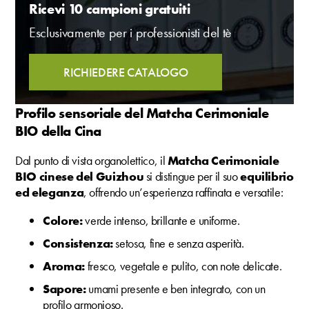
Ricevi 10 campioni gratuiti
Esclusivamente per i professionisti del tè
RICHIEDERE CATALOGO
Profilo sensoriale del Matcha Cerimoniale
BIO della Cina
Dal punto di vista organolettico, il
Matcha Cerimoniale
BIO cinese del Guizhou
si distingue per il suo
equilibrio
ed eleganza
, offrendo un’esperienza raffinata e versatile:
Colore:
verde intenso, brillante e uniforme.
Consistenza:
setosa, fine e senza asperità.
Aroma:
fresco, vegetale e pulito, con note delicate.
Sapore:
umami presente e ben integrato, con un
profilo armonioso.