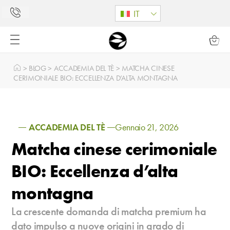
IT
>
BLOG
>
ACCADEMIA DEL TÈ
>
MATCHA CINESE
CERIMONIALE BIO: ECCELLENZA D’ALTA MONTAGNA
ACCADEMIA DEL TÈ
Gennaio 21, 2026
Matcha cinese cerimoniale
BIO: Eccellenza d’alta
montagna
La crescente domanda di matcha premium ha
dato impulso a nuove origini in grado di