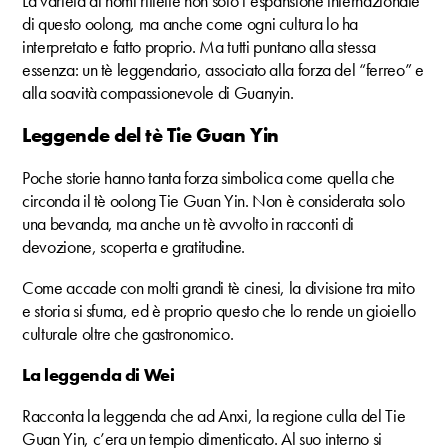
La varietà di nomi riflette non solo l’espansione internazionale
di questo oolong, ma anche come ogni cultura lo ha
interpretato e fatto proprio. Ma tutti puntano alla stessa
essenza: un tè leggendario, associato alla forza del “ferreo” e
alla soavità compassionevole di Guanyin.
Leggende del tè Tie Guan Yin
Poche storie hanno tanta forza simbolica come quella che
circonda il tè oolong Tie Guan Yin. Non è considerata solo
una bevanda, ma anche un tè avvolto in racconti di
devozione, scoperta e gratitudine.
Come accade con molti grandi tè cinesi, la divisione tra mito
e storia si sfuma, ed è proprio questo che lo rende un gioiello
culturale oltre che gastronomico.
La leggenda di Wei
Racconta la leggenda che ad Anxi, la regione culla del Tie
Guan Yin, c’era un tempio dimenticato. Al suo interno si