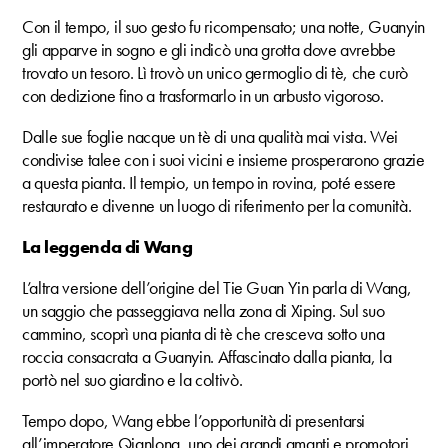
Con il tempo, il suo gesto fu ricompensato; una notte, Guanyin
gli apparve in sogno e gli indicò una grotta dove avrebbe
trovato un tesoro. Lì trovò un unico germoglio di tè, che curò
con dedizione fino a trasformarlo in un arbusto vigoroso.
Dalle sue foglie nacque un tè di una qualità mai vista. Wei
condivise talee con i suoi vicini e insieme prosperarono grazie
a questa pianta. Il tempio, un tempo in rovina, poté essere
restaurato e divenne un luogo di riferimento per la comunità.
La leggenda di Wang
L’altra versione dell’origine del Tie Guan Yin parla di Wang,
un saggio che passeggiava nella zona di Xiping. Sul suo
cammino, scoprì una pianta di tè che cresceva sotto una
roccia consacrata a Guanyin. Affascinato dalla pianta, la
portò nel suo giardino e la coltivò.
Tempo dopo, Wang ebbe l’opportunità di presentarsi
all’imperatore Qianlong, uno dei grandi amanti e promotori