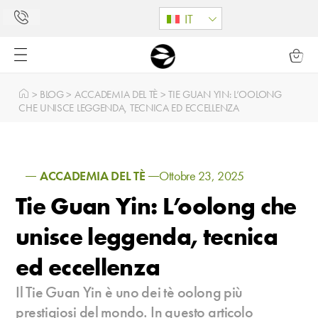
IT
>
BLOG
>
ACCADEMIA DEL TÈ
>
TIE GUAN YIN: L’OOLONG
CHE UNISCE LEGGENDA, TECNICA ED ECCELLENZA
ACCADEMIA DEL TÈ
Ottobre 23, 2025
Tie Guan Yin: L’oolong che
unisce leggenda, tecnica
ed eccellenza
Il Tie Guan Yin è uno dei tè oolong più
prestigiosi del mondo. In questo articolo