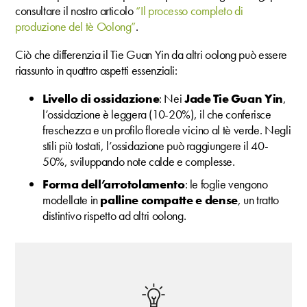
consultare il nostro articolo
“Il processo completo di
produzione del tè Oolong”
.
Ciò che differenzia il Tie Guan Yin da altri oolong può essere
riassunto in quattro aspetti essenziali:
Livello di ossidazione
: Nei
Jade Tie Guan Yin
,
l’ossidazione è leggera (10-20%), il che conferisce
freschezza e un profilo floreale vicino al tè verde. Negli
stili più tostati, l’ossidazione può raggiungere il 40-
50%, sviluppando note calde e complesse.
Forma dell’arrotolamento
: le foglie vengono
modellate in
palline compatte e dense
, un tratto
distintivo rispetto ad altri oolong.