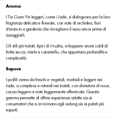
Aroma
I Tie Guan Yin leggeri, come i Jade, si distinguono per la loro
fragranza delicata e floreale, con note di orchidea, fiori
d’arancio e gardenia che risvegliano il naso ancor prima di
assaggiarli.
Gli stili più tostati, tipici di Muzha, sviluppano aromi caldi di
frutta secca, miele e caramello, che apportano profondità e
complessità.
Sapore
I profili vanno da freschi e vegetali, morbidi e leggeri nei
Jade, a complessi e rotondi nei tostati, con sfumature di noce,
cacao leggero e note leggermente affumicate. Questa
gamma permette di offrire esperienze adatte sia ai
consumatori che si avvicinano agli oolong sia ai palati più
esperti.